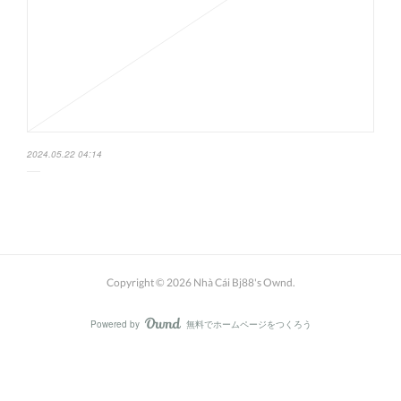
2024.05.22 04:14
Copyright ©
2026
Nhà Cái Bj88's Ownd
.
Powered by
無料でホームページをつくろう
AmebaOwnd
フォロー